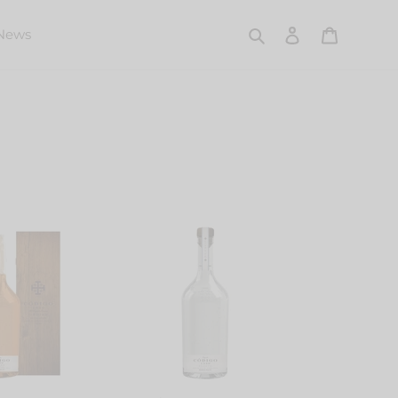
Search
Log in
Cart
News
Código
1530
Tequila
Blanco