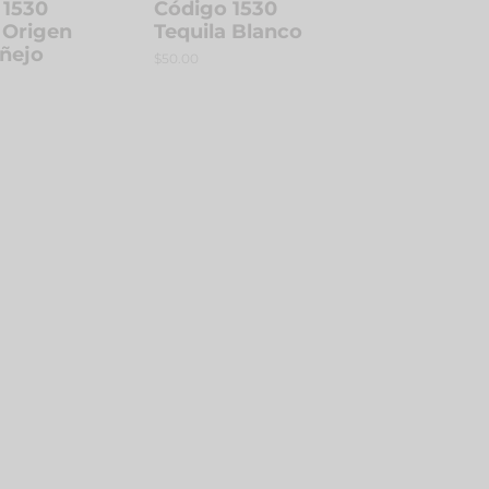
 1530
Código 1530
 Origen
Tequila Blanco
Añejo
Regular
$50.00
price