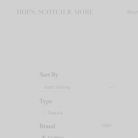
Skip
to
HOPS, SCOTCH & MORE
Bou
content
Sort By
Códi
1530
Best Selling
Geor
Strait:
Type
The
Limit
Tequila
Editi
Rosa
Brand
clear
Repo
Codigo